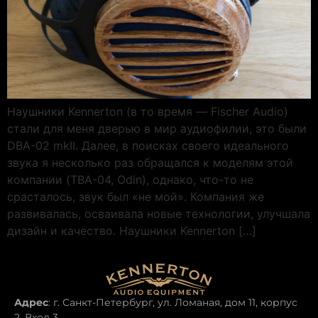
Наушники Kennerton (в то время — Fischer Audio)
стали для меня дверью в мир аудиофилии, это были
DBA-02 mkII. Далее, в поисках своего идеального
звука я несколько раз обращался к моделям этой
компании (TBA-04, Odin), однако, что-то не
срасталось, звук был «не мой». Компания же
развивалась, осваивала новые технологии, улучшала
дизайн и качество. Наушники Kennerton […]
Адрес
: г. Санкт-Петербург, ул. Ломаная, дом 11, корпус
2, Вход 3