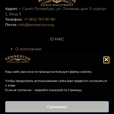
Адрес
: г. Санкт-Петербург, ул. Ломаная, дом 11, корпус
2, Вход 3
Телефон
:
+7 (812) 767 87 80
Почта
:
info@kennerton.org
О НАС
О компании
Производство
Гарантия и сервис
Наш сайт, как и все остальные использует файлы cookies.
ГДЕ КУПИТЬ
Чтобы продолжить использование сайта вам придется согласиться
Интернет-магазин Kennerton
с этим.
Магазины и шоу-румы партнеров
Если не согласны - закройте пожалуйста страницу.
СОЦИАЛЬНЫЕ СЕТИ
Принимаю