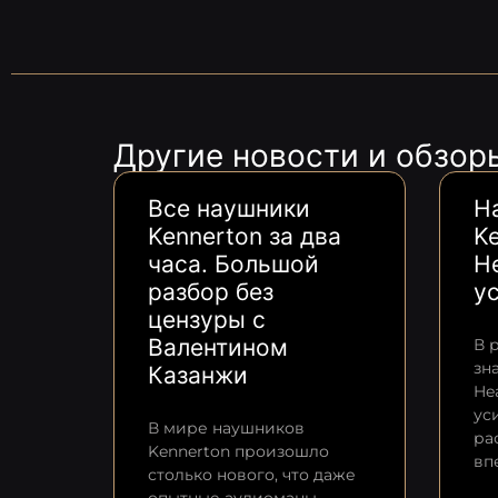
Другие новости и обзор
Все наушники
Н
Kennerton за два
K
часа. Большой
He
разбор без
у
цензуры с
Валентином
В 
зн
Казанжи
He
ус
В мире наушников
ра
Kennerton произошло
вп
столько нового, что даже