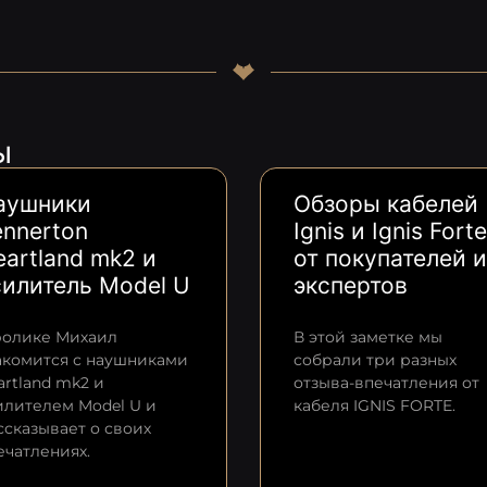
ы
аушники
Обзоры кабелей
ennerton
Ignis и Ignis Forte
artland mk2 и
от покупателей и
силитель Model U
экспертов
ролике Михаил
В этой заметке мы
акомится с наушниками
собрали три разных
artland mk2 и
отзыва-впечатления от
илителем Model U и
кабеля IGNIS FORTE.
ссказывает о своих
ечатлениях.