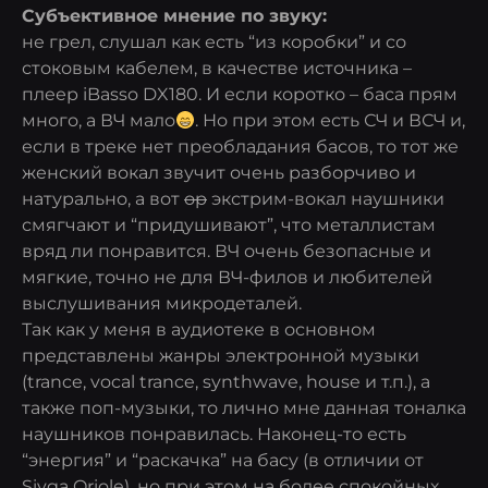
Субъективное мнение по звуку:
не грел, слушал как есть “из коробки” и со
стоковым кабелем, в качестве источника –
плеер iBasso DX180. И если коротко – баса прям
много, а ВЧ мало
. Но при этом есть СЧ и ВСЧ и,
если в треке нет преобладания басов, то тот же
женский вокал звучит очень разборчиво и
натурально, а вот
ор
экстрим-вокал наушники
смягчают и “придушивают”, что металлистам
вряд ли понравится. ВЧ очень безопасные и
мягкие, точно не для ВЧ-филов и любителей
выслушивания микродеталей.
Так как у меня в аудиотеке в основном
представлены жанры электронной музыки
(trance, vocal trance, synthwave, house и т.п.), а
также поп-музыки, то лично мне данная тоналка
наушников понравилась. Наконец-то есть
“энергия” и “раскачка” на басу (в отличии от
Sivga Oriole), но при этом на более спокойных