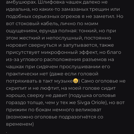
амбушюрах. Шлифовка чашек далеко не
идеальна, но каких-то замазаных трещин или
подобных серьезных огрехов я не заметил. Но
вот стоковый кабель, лично по моим
ощущениям, ерунда полная: тонкий, но при
этом жесткий и непослушный, постоянно
норовит свернуться и запутывается, также
присутствует микрофонный эффект, но благо
из-за углового расположения разъемов на
чашках при сидячем прослушивании его
практически нет (даже если головой
потряхивать в такт музыке
) Само оголовье не
скрипит и не люфтит, на моей голове сидит
хорошо, сверху не давит (подушка оголовья
гораздо толще, чем у тех же Sivga Oriole), но вот
прижим по бокам немного великоват
(возможно оголовье подразогнётся со
временем)
.