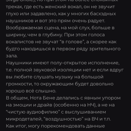
треках, где есть женский вокал, он не звучит
глухо или задавлено, как у многих басхэдных
наушников и вот это прям очень радует.
Воображаемая сцена, на мой слух, больше в
ширину, чем в глубину. При этом голоса
вокалистов не звучат “в голове”, а скорее как
будто находишься в первом ряду зрительного
зала.
Наушники имеют полу-открытое исполнение,
т.е. полной звуковой изоляции нет и если вдруг
вы любите слушать музыку на большой
громкости, то окружающим будет довольно
хорошо всё слышно.
В общем, Нота Бене делались с явным упором
на эмоции и драйв (особенно на НЧ), а не на
“чистую аудиофилию” с выслушиванием
микродеталей, “воздушностью” на ВЧ и т.п.
Как итог, могу порекомендовать данные