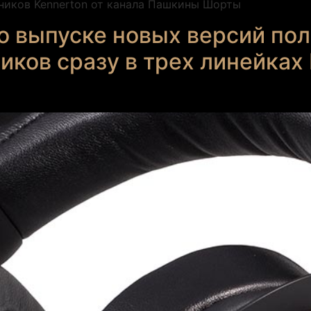
ников Kennerton от канала Пашкины Шорты
 о выпуске новых версий п
иков сразу в трех линейках 