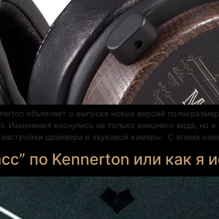
nnerton объявляет о выпуске новых версий полноразмер
gni. Изменения коснулись не только внешнего вида, но и
настройки драйвера и звуковой камеры. С этими изме
сс” по Kennerton или как я 