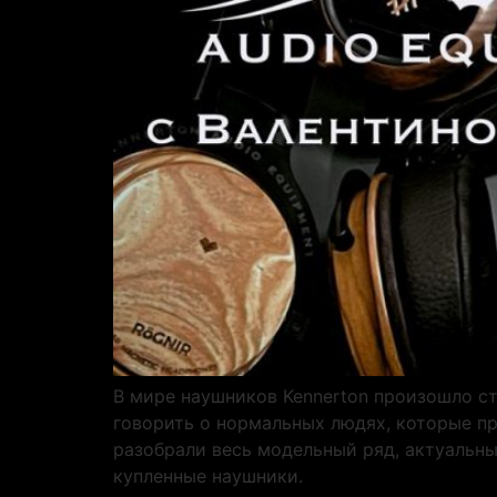
В мире наушников Kennerton произошло ст
говорить о нормальных людях, которые п
разобрали весь модельный ряд, актуальны
купленные наушники.