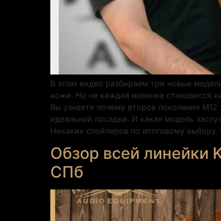
В этом видео разбираем три новые модели
кожи. Но не каждая новинка становится х
Вы узнаете почему второе поколение М12 
идеальной посадки. И какая модель заслу
Никаких спойлеров по итоговому выбору. 
Обзор всей линейки K
СПб