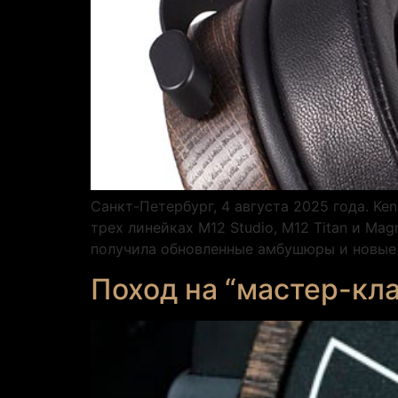
Санкт-Петербург, 4 августа 2025 года. Ke
трех линейках M12 Studio, M12 Titan и Ma
получила обновленные амбушюры и новые 
Поход на “мастер-кла