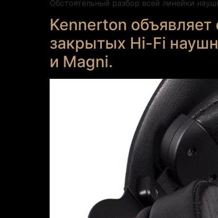
Обстоятельный разбор всей линейки науш
Kennerton объявляет
закрытых Hi-Fi наушн
и Magni.