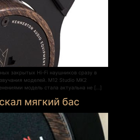
ных закрытых Hi-Fi наушников сразу в
 звучания моделей. M12 Studio MK2
нениями модель стала актуальна не […]
искал мягкий бас