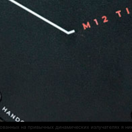
нованных на привычных динамических излучателях я ни