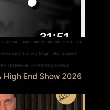
рга делает наушники из дерева металла и
иятие баса. Почему Magni mk2 требует
я и сравнение. Смотрите до конца.
& High End Show 2026