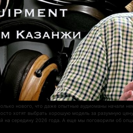
олько нового, что даже опытные аудиоманы начали нем
росто хотят выбрать хорошую модель за разумную цен
й на середину 2026 года. А еще мы поговорили об опци