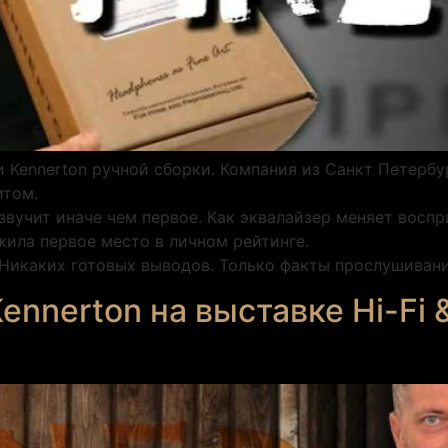
 Kennerton ручной сборки. Компания из Санкт Петербу
итом.
звучит иначе чем первое. Как эквалайзер меняет воспр
жила первое место в личном рейтинге.
Никаких готовых выводов. Только факты прослушивани
ennerton на выставке Hi-Fi 