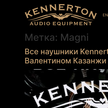
E
Метка:
Magni
Все наушники Kennert
Валентином Казанжи