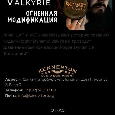
Канал ЦАП и кУСЬ рассказывает историю создания
модели Rognir Dynamic Valkyire и проводит
сравнение обычной версии Rognir Dynamic и
“Валькирий”
Адрес
: г. Санкт-Петербург, ул. Ломаная, дом 11, корпус
2, Вход 3
Телефон
:
+7 (812) 767 87 80
Почта
:
info@kennerton.org
О НАС