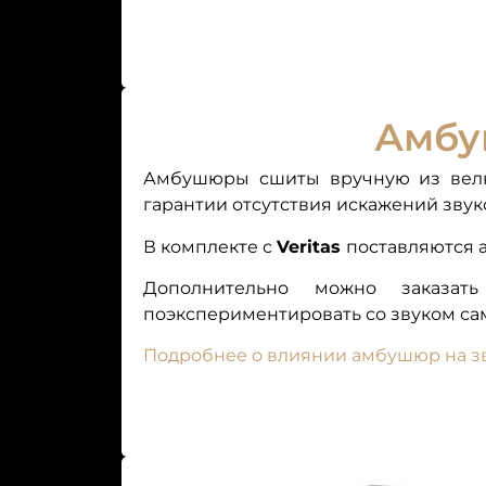
Амб
Амбушюры сшиты вручную из велю
гарантии отсутствия искажений звук
В комплекте с
Veritas
поставляются 
Дополнительно
можно заказать
поэкспериментировать со звуком са
Подробнее о влиянии амбушюр на з