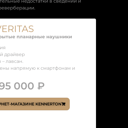
тельные недостатки в сведении и
 реверберации.
VERITAS
рытые планарные наушники
ция
й драйвер
– лавсан.
чены напрямую к смартфонам и
 95 000 ₽
РНЕТ-МАГАЗИНЕ KENNERTON