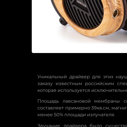
Уникальный драйвер для этих нау
заказу известным российским спец
которая используется исключительно 
Площадь лавсановой мембраны с
составляет примерно 39кв.см, магн
менее 50% площади излучателя.
Звучание драйвера было существ