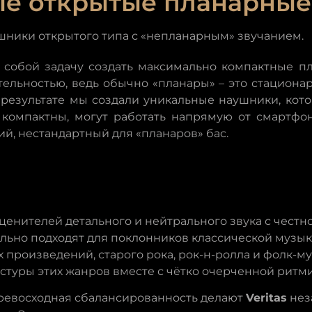
е открытые планарны
ники открытого типа с «непланарным» звучанием.
д собой задачу создать максимально компактные
ельностью, ведь обычно «планары» – это стациона
В результате мы создали уникальные наушники, кото
 компактны, могут работать напрямую от смартфо
ий, нестандартный для «планаров» бас.
 ценителей детального и нейтрального звука с чест
льно подходят для поклонников классической музы
 произведений, старого рока, рок-н-ролла и фолк-м
стуры этих жанров вместе с чётко очерченной ритм
ревосходная сбалансированность делают
Veritas
нез