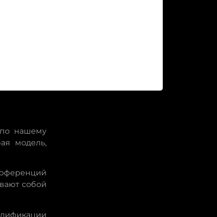
 по нашему
ая модель,
рференций
ывают собой
одификации