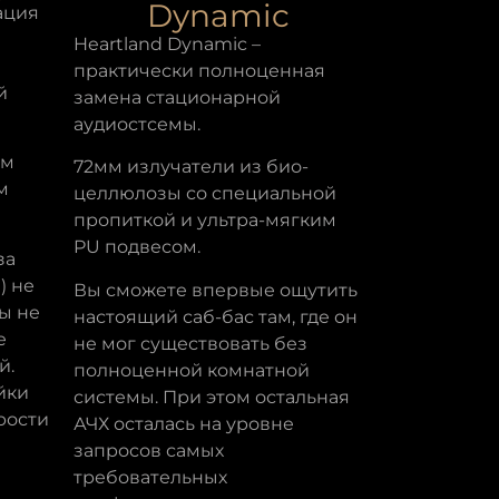
Dynamic
ация
Heartland Dynamic –
практически полноценная
й
замена стационарной
аудиостсемы.
мм
72мм излучатели из био-
м
целлюлозы со специальной
пропиткой и ультра-мягким
PU подвесом.
за
) не
Вы сможете впервые ощутить
ы не
настоящий саб-бас там, где он
е
не мог существовать без
й.
полноценной комнатной
йки
системы. При этом остальная
рости
АЧХ осталась на уровне
запросов самых
требовательных