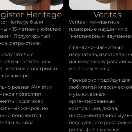
gister Heritage
Veritas
ter Heritage были
Veritas – компактные
аны к 15-летнему юбилею
планарные наушники с
ании. Полуоткрытый
“непланарным звучанием
с в ретро-стиле.
Планарно-магнитный
 излучатели с
излучатель, изготовленн
еновым напылением.
нашему заказу российск
лнительные настройки
мастером Snorry.
овой камеры.
Прекрасно подойдут для
льно ровная АЧХ этих
любителей классическо
ников позволяет
музыки, вокал-
нять их для всех
ориентированных
кальных жанров, но
композиций, джаза,
енно понравится
инструментальной музык
телям винила.
олдскульного рока, рок-н
ролла, фолк-музыки.