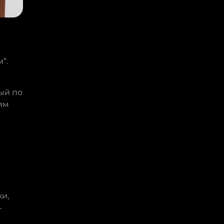
”.
ый по
им
й
и,
-