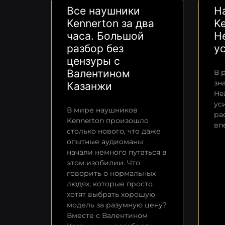
Все наушники
Н
Kennerton за два
K
часа. Большой
He
разбор без
у
цензуры с
Валентином
В 
зн
Казанжи
He
ус
В мире наушников
ра
Kennerton произошло
вп
столько нового, что даже
опытные аудиоманы
начали немного путаться в
этом изобилии. Что
говорить о нормальных
людях, которые просто
хотят выбрать хорошую
модель за разумную цену?
Вместе с Валентином