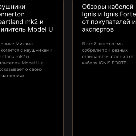
аушники
Обзоры кабелей
ennerton
Ignis и Ignis Forte
artland mk2 и
от покупателей и
силитель Model U
экспертов
ролике Михаил
В этой заметке мы
акомится с наушниками
собрали три разных
artland mk2 и
отзыва-впечатления от
илителем Model U и
кабеля IGNIS FORTE.
ссказывает о своих
ечатлениях.