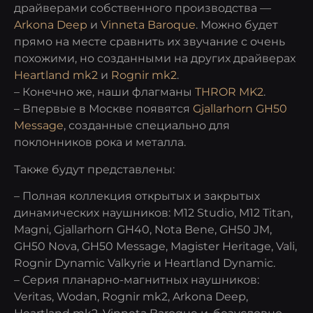
драйверами собственного производства —
Arkona Deep
и
Vinneta Baroque
. Можно будет
прямо на месте сравнить их звучание с очень
похожими, но созданными на других драйверах
Heartland mk2
и
Rognir mk2
.
– Конечно же, наши флагманы
THROR MK2
.
– Впервые в Москве появятся
Gjallarhorn GH50
Message
, созданные специально для
поклонников рока и металла.
Также будут представлены:
– Полная коллекция открытых и закрытых
динамических наушников: M12 Studio, M12 Titan,
Magni, Gjallarhorn GH40, Nota Bene, GH50 JM,
GH50 Nova, GH50 Message, Magister Heritage, Vali,
Rognir Dynamic Valkyrie и Heartland Dynamic.
– Серия планарно-магнитных наушников:
Veritas, Wodan, Rognir mk2, Arkona Deep,